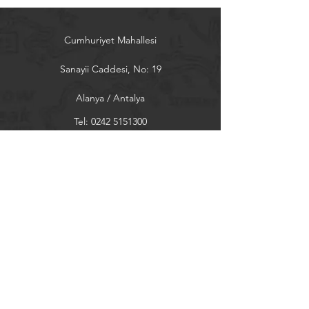
Cumhuriyet Mahallesi
Sanayii Caddesi, No: 19
Alanya / Antalya
Tel:
0242 5151300
almak@almak.net
Sayfalar
Ürünler
İletişim
Hakkımızda
Bülten
Son gelişmeler için bültene kaydolun