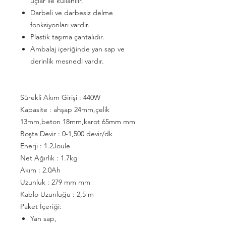
uçlar ile kullanılır.
Darbeli ve darbesiz delme
fonksiyonları vardır.
Plastik taşıma çantalıdır.
Ambalaj içeriğinde yan sap ve
derinlik mesnedi vardır.
Sürekli Akım Girişi : 440W
Kapasite : ahşap 24mm,çelik
13mm,beton 18mm,karot 65mm mm
Boşta Devir : 0-1,500 devir/dk
Enerji : 1.2Joule
Net Ağırlık : 1.7kg
Akım : 2.0Ah
Uzunluk : 279 mm mm
Kablo Uzunluğu : 2,5 m
Paket İçeriği:
Yan sap,