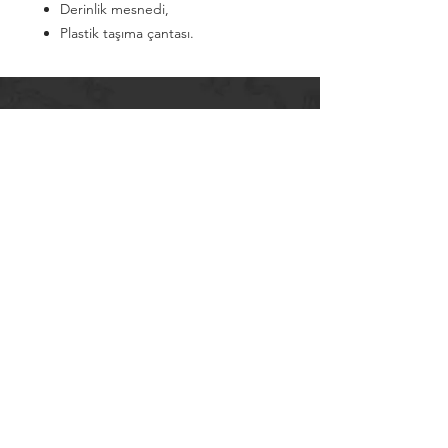
Derinlik mesnedi,
Plastik taşıma çantası.
Cumhuriyet Mahallesi
Sanayii Caddesi, No: 19
Alanya / Antalya
Tel:
0242 5151300
almak@almak.net
Sayfalar
Ürünler
İletişim
Hakkımızda