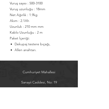
Vuruş sayısı : 500-3100
Vuruş uzunluğu : 18mm
Net Ağırlık : 1.9kg
Akım : 2.1Ah
Uzunluk : 210 mm mm
Kablo Uzunluğu : 2 m
Paket İçeriği:
Dekupaj testere bıçağı,
Allen anahtarı.
Cumhuriyet Mahallesi
Sanayii Caddesi, No: 19
Alanya / Antalya
Tel:
0242 5151300
almak@almak.net