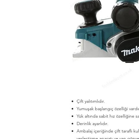
Çift yalıtımlıdır.
Yumuşak başlangıç özelliği vardır
Yük altında sabit hız özelliğine sa
Derinlik ayarlıdır.
Ambalaj içeriğinde çift taraflı k
yerleştirme aparatı ve yan gönye