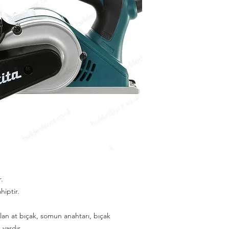
.
hiptir.
ullan at bıçak, somun anahtarı, bıçak
 vardır.