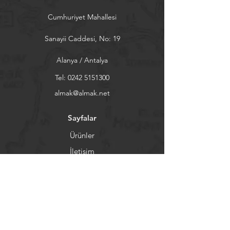
Cumhuriyet Mahallesi
Sanayii Caddesi, No: 19
Alanya / Antalya
Tel:
0242 5151300
almak@almak.net
Sayfalar
Ürünler
İletişim
Hakkımızda
Bülten
Son gelişmeler için bültene kaydolun