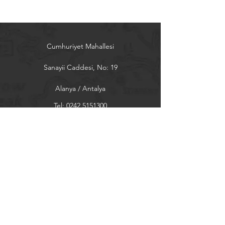
Cumhuriyet Mahallesi
Sanayii Caddesi, No: 19
Alanya / Antalya
Tel:
0242 5151300
almak@almak.net
Sayfalar
Ürünler
İletişim
Hakkımızda
Bülten