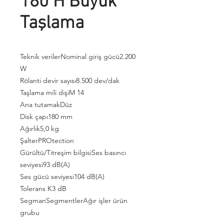
180 H Büyük
Taşlama
Teknik verilerNominal giriş gücü2.200
W
Rölanti devir sayısı8.500 dev/dak
Taşlama mili dişiM 14
Ana tutamakDüz
Disk çapı180 mm
Ağırlık5,0 kg
ŞalterPROtection
Gürültü/Titreşim bilgisiSes basıncı
seviyesi93 dB(A)
Ses gücü seviyesi104 dB(A)
Tolerans K3 dB
SegmanSegmentlerAğır işler ürün
grubu