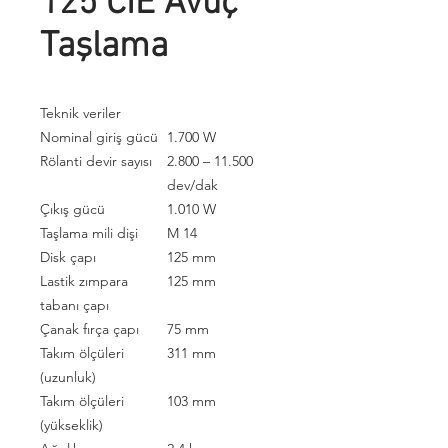
125 CIE Avuç
Taşlama
Teknik veriler
Nominal giriş gücü
1.700 W
Rölanti devir sayısı
2.800 – 11.500
dev/dak
Çıkış gücü
1.010 W
Taşlama mili dişi
M 14
Disk çapı
125 mm
Lastik zımpara
125 mm
tabanı çapı
Çanak fırça çapı
75 mm
Takım ölçüleri
311 mm
(uzunluk)
Takım ölçüleri
103 mm
(yükseklik)