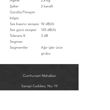
Ağırlık
2,4 kg
Şalter
2 kanallı
Gürültü/Titreşim
bilgisi
Ses basıncı seviyesi
92 dB(A)
Ses gücü seviyesi
103 dB(A)
Tolerans K
3 dB
Segman
Segmentler
Ağır işler ürün
grubu
Cumhuriyet Mahallesi
Sanayii Caddesi, No: 19
Alanya / Antalya
Tel:
0242 5151300