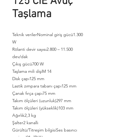
125 CIE Avuç
Taşlama
Teknik verilerNominal giriş gücü1.300
W
Rölanti devir sayısı2.800 – 11.500
dev/dak
Çıkış gücü700 W
Taşlama mili dişiM 14
Disk çapı125 mm
Lastik zımpara tabanı çapı125 mm
Çanak fırça çapı75 mm
Takım ölçüleri (uzunluk)297 mm
Takım ölçüleri (yükseklik)103 mm
Ağırlık2,3 kg
Şalter2 kanallı
Gürültü/Titreşim bilgisiSes basıncı