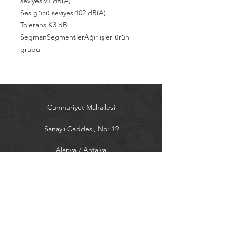
seviyesi91 dB(A)
Ses gücü seviyesi102 dB(A)
Tolerans K3 dB
SegmanSegmentlerAğır işler ürün
grubu
Cumhuriyet Mahallesi
Sanayii Caddesi, No: 19
Alanya / Antalya
Tel:
0242 5151300
almak@almak.net
Sayfalar
Ürünler