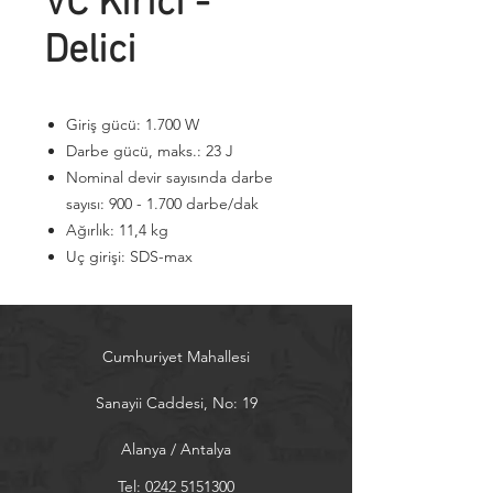
VC Kırıcı -
Delici
Giriş gücü: 1.700 W
Darbe gücü, maks.: 23 J
Nominal devir sayısında darbe
sayısı: 900 - 1.700 darbe/dak
Ağırlık: 11,4 kg
Uç girişi: SDS-max
Cumhuriyet Mahallesi
Sanayii Caddesi, No: 19
Alanya / Antalya
Tel:
0242 5151300