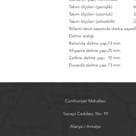
Takım ölçüleri (genişlik)
Takım ölçüleri (uzunluk)
Takım ölçüleri (yükseklik)
Rölanti devir sayısında darbe sayısı
0
Delme aralığı
Betonda delme çapı
13 mm
Ahşapta delme çapı
25 mm
Çelikte delme çapı
10 mm
Duvarda delme çapı
13 mm
Cumhuriyet Mahallesi
Sanayii Caddesi, No: 19
Alanya / Antalya