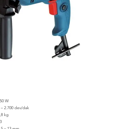
50 W
 – 2.700 dev/dak
,8 kg
3
,5 – 13 mm