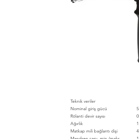
Teknik veriler
Nominal giriş gücü
5
Rölanti devir sayısı
0
Ağırlık
1
Matkap mili bağlantı dişi
4
Mandren çapı, min./maks.
1