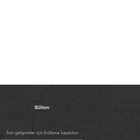
Bülten
Son gelişmeler için bültene kaydolun