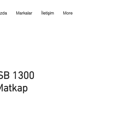
ızda
Markalar
İletişim
More
SB 1300
Matkap