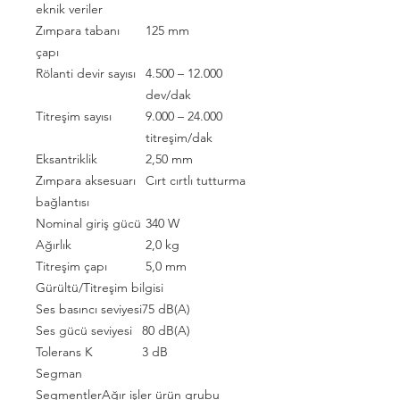
eknik veriler
Zımpara tabanı
125 mm
çapı
Rölanti devir sayısı
4.500 – 12.000
dev/dak
Titreşim sayısı
9.000 – 24.000
titreşim/dak
Eksantriklik
2,50 mm
Zımpara aksesuarı
Cırt cırtlı tutturma
bağlantısı
Nominal giriş gücü
340 W
Ağırlık
2,0 kg
Titreşim çapı
5,0 mm
Gürültü/Titreşim bilgisi
Ses basıncı seviyesi
75 dB(A)
Ses gücü seviyesi
80 dB(A)
Tolerans K
3 dB
Segman
Segmentler
Ağır işler ürün grubu