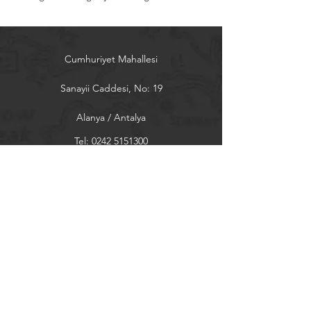
Cumhuriyet Mahallesi
Sanayii Caddesi, No: 19
Alanya / Antalya
Tel:
0242 5151300
almak@almak.net
Sayfalar
Ürünler
İletişim
Hakkımızda
Bülten
Son gelişmeler için bültene kaydolun