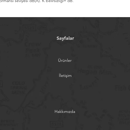
ormansı seviyesi dB(A). K belirsizliği= dB.
Sayfalar
Ürünler
İletişim
Hakkımızda