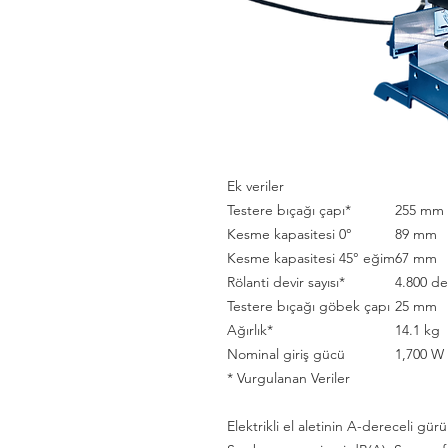
Ek veriler
Testere bıçağı çapı*
255 mm
Kesme kapasitesi 0°
89 mm
Kesme kapasitesi 45° eğim
67 mm
Rölanti devir sayısı*
4.800 d
Testere bıçağı göbek çapı
25 mm
Ağırlık*
14.1 kg
Nominal giriş gücü
1,700 W
* Vurgulanan Veriler
Elektrikli el aletinin A-dereceli gürü