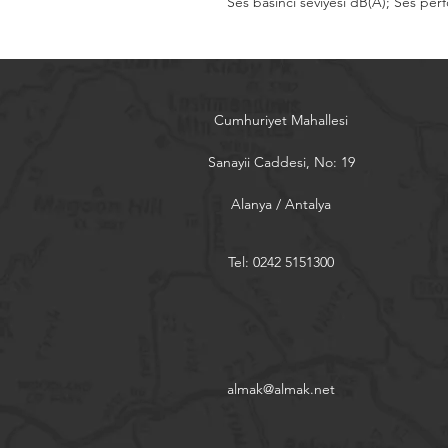
Ses basıncı seviyesi dB(A); Ses perf
Cumhuriyet Mahallesi
Sanayii Caddesi, No: 19
Alanya / Antalya
Tel: 0242 5151300
almak@almak.net