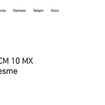
ızda
Markalar
İletişim
More
CM 10 MX
esme