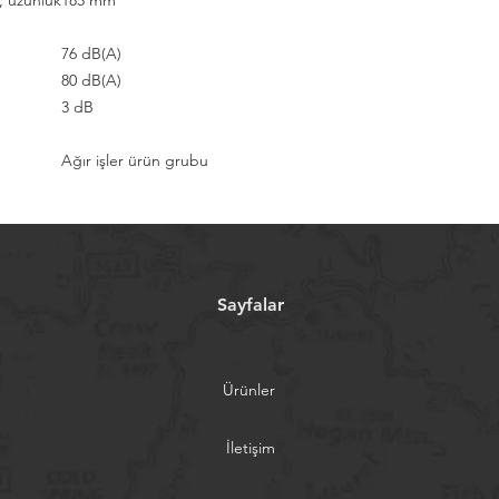
), uzunluk
185 mm
76 dB(A)
80 dB(A)
3 dB
Ağır işler ürün grubu
Sayfalar
Ürünler
İletişim