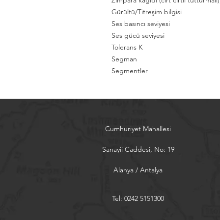
Zımpara kağıdı (cırt cırtlı tutturmalı
Gürültü/Titreşim bilgisi
Ses basıncı seviyesi
Ses gücü seviyesi
Tolerans K
Segman
Segmentler
Cumhuriyet Mahallesi
Sanayii Caddesi, No: 19
Alanya / Antalya
Tel: 0242 5151300