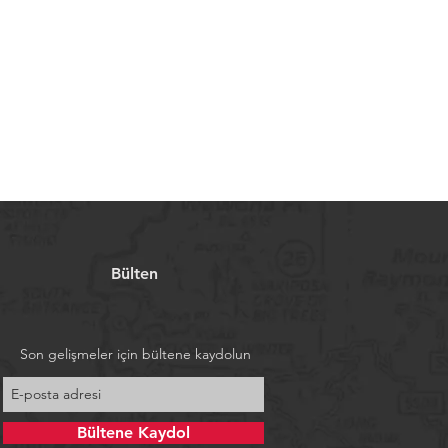
Bülten
Son gelişmeler için bültene kaydolun
Bültene Kaydol