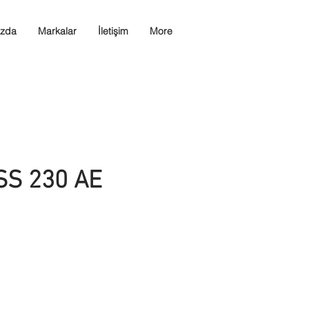
ızda
Markalar
İletişim
More
SS 230 AE