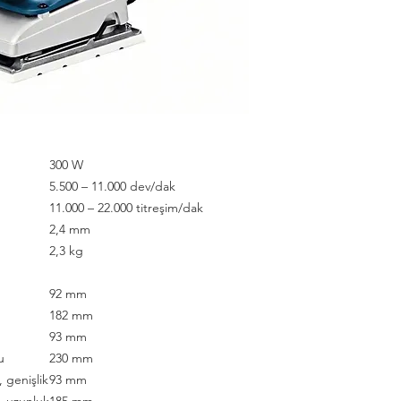
300 W
5.500 – 11.000 dev/dak
11.000 – 22.000 titreşim/dak
2,4 mm
2,3 kg
92 mm
182 mm
93 mm
u
230 mm
, genişlik
93 mm