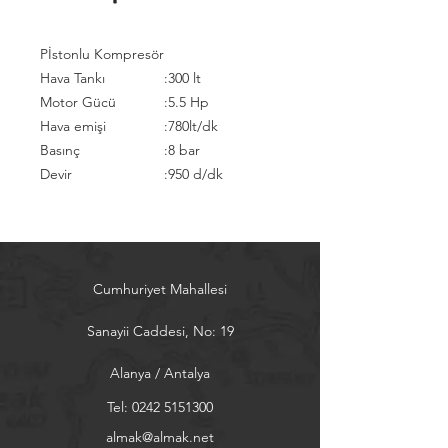
Pİstonlu Kompresör
Hava Tankı
:
300 lt
Motor Gücü
:
5.5 Hp
Hava emişi
:
780lt/dk
Basınç
:
8 bar
Devir
:
950 d/dk
Cumhuriyet Mahallesi
Sanayii Caddesi, No: 19
Alanya / Antalya
Tel:
0242 5151300
almak@almak.net