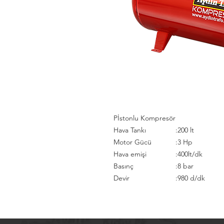
Pİstonlu Kompresör
Hava Tankı
:
200 lt
Motor Gücü
:
3 Hp
Hava emişi
:
400lt/dk
Basınç
:
8 bar
Devir
:
980 d/dk