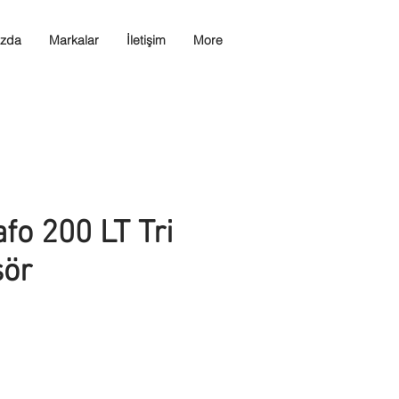
ızda
Markalar
İletişim
More
afo 200 LT Tri
ör